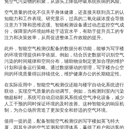
免空气污染物的积聚，从源头上降低呼吸系统疾病的风险。
空气质量的优化不仅关乎身体健康，还直接关联到员工的认
知能力和工作表现。研究显示，过高的二氧化碳浓度会导致
注意力下降和思维迟缓。智能检测设备通过动态监控空气成
分，保障室内环境始终处于适宜水平，有助于提升员工的专
注力和决策效率，从而促进整体工作效能的提升。
此外，智能空气检测仪配备的数据分析功能，能够为写字楼
的环境管理提供科学依据。例如，结合历史数据可识别空气
污染的时间规律和空间分布，辅助物业制定更加合理的维护
计划和设备运行策略。通过数据驱动的管理，写字楼办公空
间的环境质量得以持续优化，维护健康办公的长期稳定性。
在实际应用中，智能空气检测仪还能与楼宇自动化系统进行
联动，实现空气质量的自动调节。例如，当检测到室内污染
物超标时，系统可自动启动新风系统或空气净化设备，减少
人工干预的同时保证环境的及时改善。这种智能化的响应机
制，为办公场所营造了更加安全和舒适的空气环境。
值得一提的是，配备智能空气检测仪的写字楼如英飞特大
厦，因其先进的空气监测和管理体系，赢得了租户和访客的