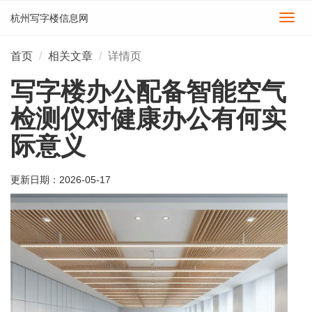
杭州写字楼信息网
切
换
导
首页
相关文章
详情页
航
写字楼办公配备智能空气
检测仪对健康办公有何实
际意义
更新日期：
2026-05-17