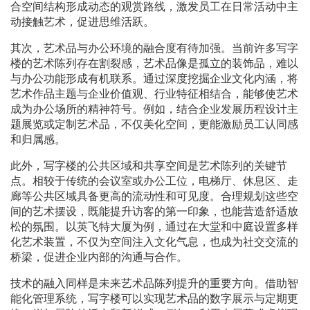
合空间结构形成动态的观赏路线，激发员工在日常活动中主
动接触艺术，促进思维活跃。
其次，艺术品与办公环境的融合度有待加强。当前许多写字
楼的艺术陈列存在割裂感，艺术品像是孤立的装饰品，难以
与办公功能形成有机联系。通过深度挖掘企业文化内涵，将
艺术作品主题与企业价值观、行业特征相结合，能够使艺术
成为办公场所的精神符号。例如，结合企业发展历程设计主
题展览或定制艺术品，不仅美化空间，更能激励员工认同感
和归属感。
此外，写字楼的公共区域和共享空间是艺术陈列的关键节
点。相较于传统的会议室或办公工位，电梯厅、休息区、走
廊等公共区域具备更高的流动性和可见度。合理规划这些空
间的艺术摆设，既能提升访客的第一印象，也能营造舒适放
松的氛围。以英飞特大厦为例，通过在大堂和中庭设置多样
化艺术装置，不仅为空间注入文化气息，也成为社交交流的
桥梁，促进企业内部的沟通与合作。
技术的融入同样是未来艺术品陈列提升的重要方向。借助智
能化管理系统，写字楼可以实现艺术品的数字展示与定期更