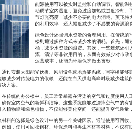
能源使用可以被实时监控和自动调节。智能温
动调节室内温度，避免过度加热或过度冷却。
节灯光亮度，减少不必要的电力消耗。英飞特
的利用效率，还大幅度减少了不必要的资源浪
绿色设计还强调水资源的合理利用。在传统的
楼则通过多种方式来减少水的消耗。首先，通
桶，减少水资源的浪费。其次，一些建筑还引
溉、清洁等非饮用目的，从而有效减少对市政
运营成本，还能为环境保护做出贡献。
。通过安装太阳能光伏板、风能设备或地热能系统，写字楼能够
能够减少对传统电力的依赖，还能在白天供电高峰时段减少建筑
解决方案。
。在传统的办公楼中，员工常常暴露在污染的空气和过度使用人
，确保室内空气的新鲜和洁净。这些系统能够过滤掉空气中的有
引入植物墙和绿色植物，不仅能够美化空间，还能提升空气质量
筑材料的选择是绿色设计中的另一个关键因素。通过使用可回收
。例如，使用可回收钢材、环保涂料和再生木材等材料，不仅有